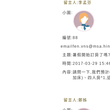
留言人:
李孟芬
小圖:
編號:
88
email
fen.vns@msa.hin
主題:
暑假開始訂房了嗎?
時間:
2017-03-29 15:4
內容:
請問一下,我們預計
加床)、四人房*1,
留言人:
鄭姊