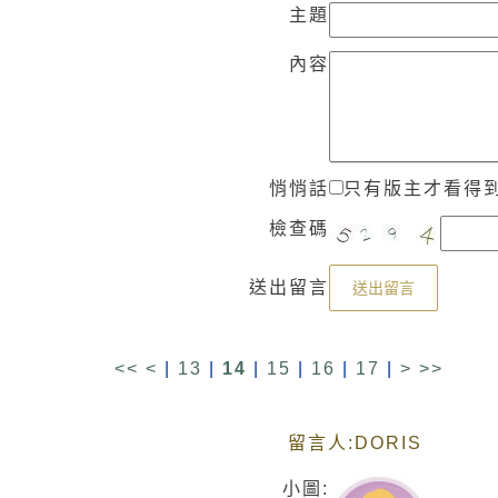
主題
內容
悄悄話
只有版主才看得
檢查碼
送出留言
送出留言
<<
<
|
13
|
14
|
15
|
16
|
17
|
>
>>
留言人:
DORIS
小圖: