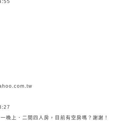
4:55
hoo.com.tw
8:27
號週一晚上．二間四人房，目前有空房嗎？謝謝！