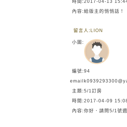
時間:
2017-04-13 15:4
內容:
給版主的悄悄話！
留言人:
LION
小圖:
編號:
94
email
k0939293300@ya
主題:
5/1訂房
時間:
2017-04-09 15:0
內容:
你好．請問5/1