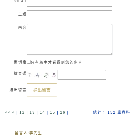
email
主題
內容
悄悄話
只有版主才看得到您的留言
檢查碼
送出留言
送出留言
<<
<
|
12
|
13
|
14
|
15
|
16
|
總計： 152 筆資料
留言人:
李先生