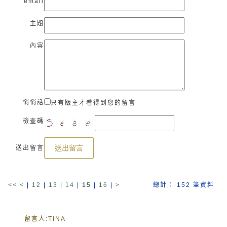
email
主題
內容
悄悄話
只有版主才看得到您的留言
檢查碼
送出留言
送出留言
<<
<
|
12
|
13
|
14
|
15
|
16
|
>
總計： 152 筆資料
留言人:
TINA